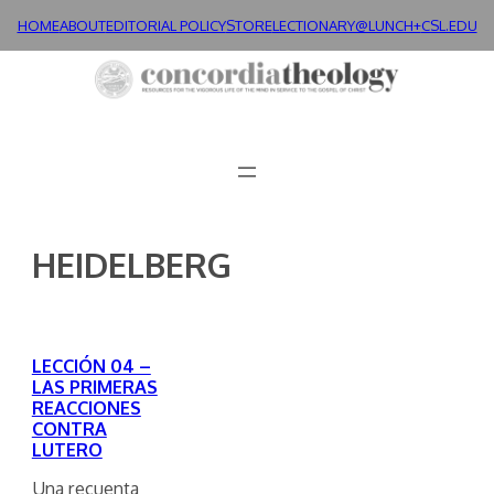
Skip
HOME
ABOUT
EDITORIAL POLICY
STORE
LECTIONARY@LUNCH+
CSL.EDU
to
content
HEIDELBERG
LECCIÓN 04 –
LAS PRIMERAS
REACCIONES
CONTRA
LUTERO
Una recuenta