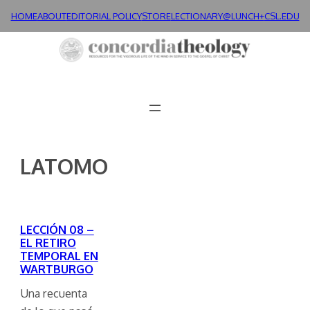
Skip
HOME
ABOUT
EDITORIAL POLICY
STORE
LECTIONARY@LUNCH+
CSL.EDU
to
content
LATOMO
LECCIÓN 08 –
EL RETIRO
TEMPORAL EN
WARTBURGO
Una recuenta